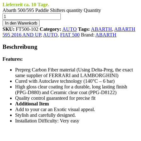
Lieferzeit ca. 10 Tage.
Abarth 500/595 Paddle Shifters quantity
Quantity
In den Warenkorb
SKU:
FT500-102
Category:
AUTO
Tags:
ABARTH
,
ABARTH
595 2016 AND UP
,
AUTO
,
FIAT 500
Brand:
ABARTH
Beschreibung
Features:
Prepreg Carbon Fiber material (Using Delta-Preg, the exact
same supplier of FERRARI and LAMBORGHINI)
Cured with Autoclave technology (140°C – 6 bar)
High gloss clear coating for a durable, long lasting finish
(PPG-D880) and Ceramic clear coat (PPG-D8122)
Quality control guaranteed for precise fit
Additional Item
Add to your car an Exotic visual appeal.
Stylish and carefully designed.
Installation Difficulty: Very easy