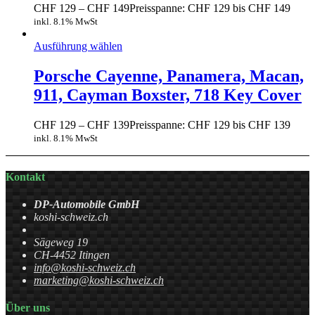
CHF
129
–
CHF
149
Preisspanne: CHF 129 bis CHF 149
inkl. 8.1% MwSt
Ausführung wählen
Porsche Cayenne, Panamera, Macan,
911, Cayman Boxster, 718 Key Cover
CHF
129
–
CHF
139
Preisspanne: CHF 129 bis CHF 139
inkl. 8.1% MwSt
Kontakt
DP-Automobile GmbH
koshi-schweiz.ch
Sägeweg 19
CH-4452 Itingen
info@koshi-schweiz.ch
marketing@koshi-schweiz.ch
Über uns