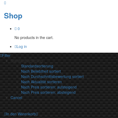
Shop
0
No products in the cart.
Log in
Filter
Standardsortierung
Standardsortierung
Nach Beliebtheit sortiert
Nach Durchschnittsbewertung sortiert
Nach Aktualität sortieren
Nach Preis sortieren: aufsteigend
Nach Preis sortieren: absteigend
Cancel
In den Warenkorb