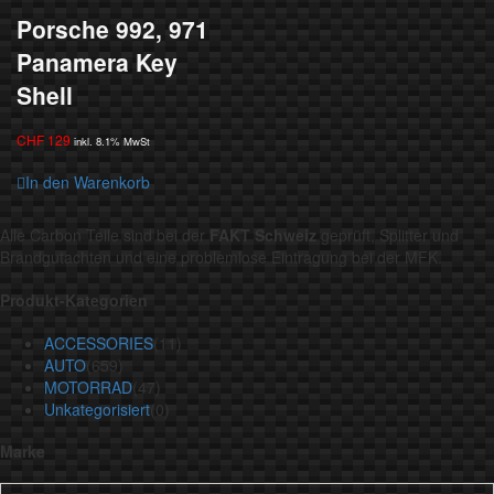
Porsche 992, 971
Panamera Key
Shell
CHF
129
inkl. 8.1% MwSt
In den Warenkorb
Alle Carbon Teile sind bei der
FAKT Schweiz
geprüft, Splitter und
Brandgutachten und eine problemlose Eintragung bei der MFK.
Produkt-Kategorien
ACCESSORIES
(11)
AUTO
(659)
MOTORRAD
(47)
Unkategorisiert
(0)
Marke