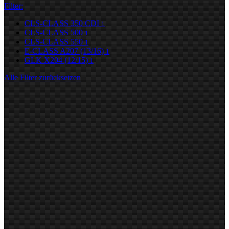
Filter:
CLS-CLASS 350 CDI
1
CLS-CLASS 500
1
CLS-CLASS 550
1
E-CLASS A207 (13/16)
1
GLK X204 (12/15)
1
Alle Filter zurücksetzen