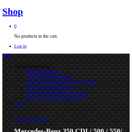
Shop
0
No products in the cart.
Log in
Filter
Standardsortierung
Standardsortierung
Nach Beliebtheit sortiert
Nach Durchschnittsbewertung sortiert
Nach Aktualität sortieren
Nach Preis sortieren: aufsteigend
Nach Preis sortieren: absteigend
Cancel
In den Warenkorb
Mercedes-Benz 350 CDI / 500 / 550/