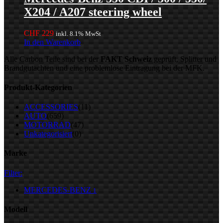
X204 / A207 steering wheel
CHF
229
inkl. 8.1% MwSt
In den Warenkorb
Alle Carbon Teile sind bei der
FAKT Schweiz
geprüft, Splitter und
Brandgutachten und eine problemlose Eintragung bei der MFK.
Produkt-Kategorien
ACCESSORIES
(11)
AUTO
(659)
MOTORRAD
(47)
Unkategorisiert
(0)
Marke
Filter:
MERCEDES-BENZ
1
Modell