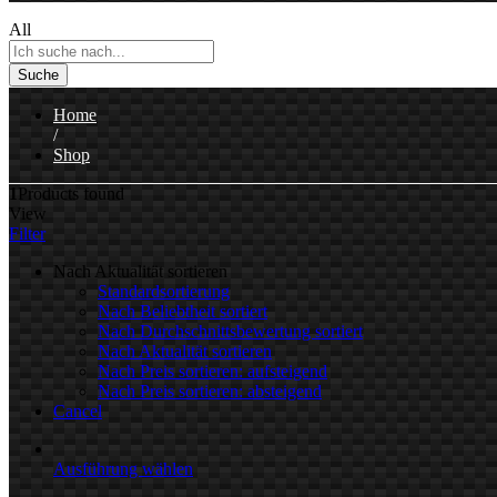
All
Suche
Home
/
Shop
1
Products found
View
Filter
Nach Aktualität sortieren
Standardsortierung
Nach Beliebtheit sortiert
Nach Durchschnittsbewertung sortiert
Nach Aktualität sortieren
Nach Preis sortieren: aufsteigend
Nach Preis sortieren: absteigend
Cancel
Ausführung wählen