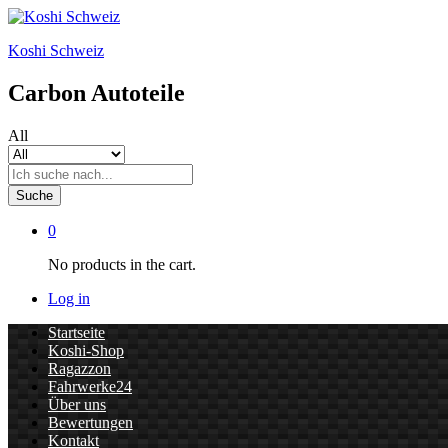
Koshi Schweiz
Carbon Autoteile
All
Suche
0
No products in the cart.
Log in
Startseite
Koshi-Shop
Ragazzon
Fahrwerke24
Über uns
Bewertungen
Kontakt