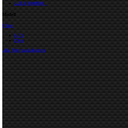
ALFA ROMEO
1
Modell
Filter:
147
1
156
1
Alle Filter zurücksetzen