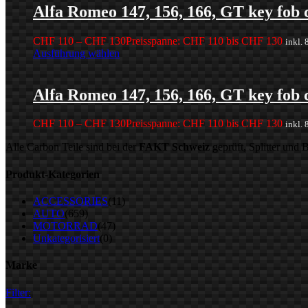
Alfa Romeo 147, 156, 166, GT key fob 
CHF
110
–
CHF
130
Preisspanne: CHF 110 bis CHF 130
inkl.
Ausführung wählen
Alfa Romeo 147, 156, 166, GT key fob 
CHF
110
–
CHF
130
Preisspanne: CHF 110 bis CHF 130
inkl.
Alle Carbon Teile sind bei der
FAKT Schweiz
geprüft, Splitter und
Produkt-Kategorien
ACCESSORIES
(11)
AUTO
(659)
MOTORRAD
(47)
Unkategorisiert
(0)
Marke
Filter: