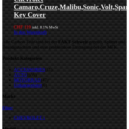
Camaro,Cruze,Malibu,Sonic,Volt,Spa
Key Cover
CHF
119
inkl. 8.1% MwSt
In den Warenkorb
Alle Carbon Teile sind bei der
FAKT Schweiz
geprüft, Splitter und
Brandgutachten und eine problemlose Eintragung bei der MFK.
Produkt-Kategorien
ACCESSORIES
(11)
AUTO
(659)
MOTORRAD
(47)
Unkategorisiert
(0)
Marke
Filter:
CHEVROLET
1
Modell