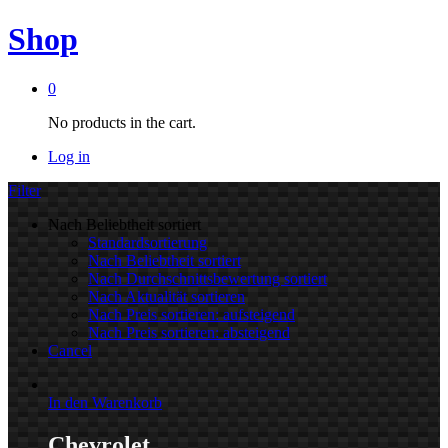
Shop
0
No products in the cart.
Log in
Filter
Nach Beliebtheit sortiert
Standardsortierung
Nach Beliebtheit sortiert
Nach Durchschnittsbewertung sortiert
Nach Aktualität sortieren
Nach Preis sortieren: aufsteigend
Nach Preis sortieren: absteigend
Cancel
In den Warenkorb
Chevrolet