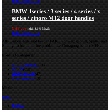
In den Warenkorb
BMW 1series / 3 series / 4 series / x
series / zinoro M12 door handles
CHF
209
inkl. 8.1% MwSt
In den Warenkorb
Alle Carbon Teile sind bei der
FAKT Schweiz
geprüft, Splitter und
Brandgutachten und eine problemlose Eintragung bei der MFK.
Produkt-Kategorien
ACCESSORIES
(11)
AUTO
(659)
MOTORRAD
(47)
Unkategorisiert
(0)
Marke
Filter:
BMW
4