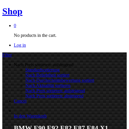
Shop
0
No products in the cart.
Log in
Filter
Nach Preis sortieren: aufsteigend
Standardsortierung
Nach Beliebtheit sortiert
Nach Durchschnittsbewertung sortiert
Nach Aktualität sortieren
Nach Preis sortieren: aufsteigend
Nach Preis sortieren: absteigend
Cancel
In den Warenkorb
BMW E90 E92 E82 E87 E84 X1