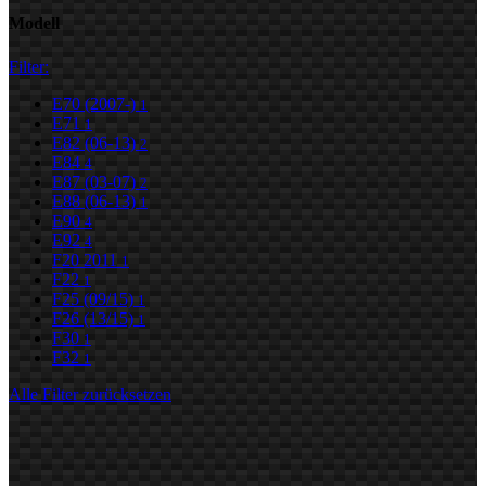
Modell
Filter:
E70 (2007-)
1
E71
1
E82 (06-13)
2
E84
4
E87 (03-07)
2
E88 (06-13)
1
E90
4
E92
4
F20 2011
1
F22
1
F25 (09/15)
1
F26 (13/15)
1
F30
1
F32
1
Alle Filter zurücksetzen