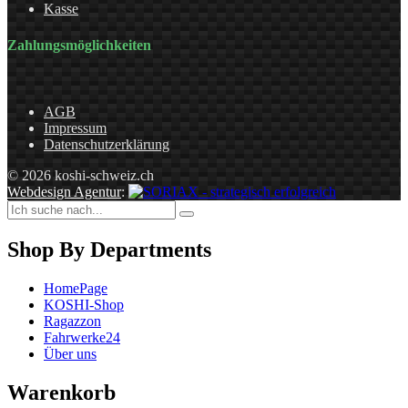
Kasse
Zahlungsmöglichkeiten
AGB
Impressum
Datenschutzerklärung
© 2026 koshi-schweiz.ch
Webdesign Agentur
:
Shop By Departments
HomePage
KOSHI-Shop
Ragazzon
Fahrwerke24
Über uns
Warenkorb