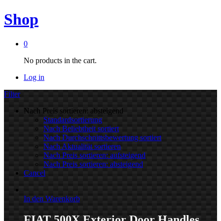
Shop
0
No products in the cart.
Log in
Filter
Nach Preis sortieren: absteigend
Standardsortierung
Nach Beliebtheit sortiert
Nach Durchschnittsbewertung sortiert
Nach Aktualität sortieren
Nach Preis sortieren: aufsteigend
Nach Preis sortieren: absteigend
Cancel
In den Warenkorb
FIAT 500X Exterior Door Handles