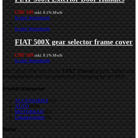
CHF
199
inkl. 8.1% MwSt
In den Warenkorb
In den Warenkorb
FIAT 500X gear selector frame cover
CHF
169
inkl. 8.1% MwSt
In den Warenkorb
Alle Carbon Teile sind bei der
FAKT Schweiz
geprüft, Splitter und
Brandgutachten und eine problemlose Eintragung bei der MFK.
Produkt-Kategorien
ACCESSORIES
(11)
AUTO
(659)
MOTORRAD
(47)
Unkategorisiert
(0)
Marke