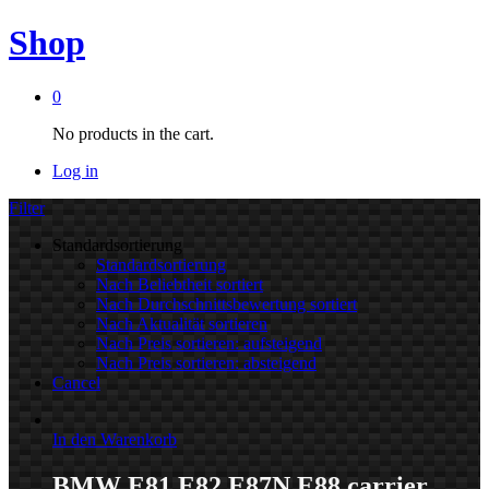
Shop
0
No products in the cart.
Log in
Filter
Standardsortierung
Standardsortierung
Nach Beliebtheit sortiert
Nach Durchschnittsbewertung sortiert
Nach Aktualität sortieren
Nach Preis sortieren: aufsteigend
Nach Preis sortieren: absteigend
Cancel
In den Warenkorb
BMW E81 E82 E87N E88 carrier