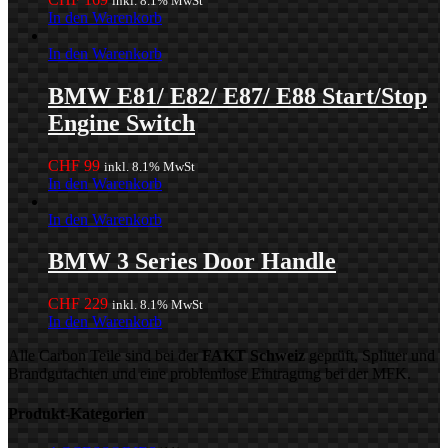
inkl. 8.1% MwSt
In den Warenkorb
In den Warenkorb
BMW E81/ E82/ E87/ E88 Start/Stop
Engine Switch
CHF
99
inkl. 8.1% MwSt
In den Warenkorb
In den Warenkorb
BMW 3 Series Door Handle
CHF
229
inkl. 8.1% MwSt
In den Warenkorb
Alle Carbon Teile sind bei der
FAKT Schweiz
geprüft, Splitter und
Brandgutachten und eine problemlose Eintragung bei der MFK.
Produkt-Kategorien