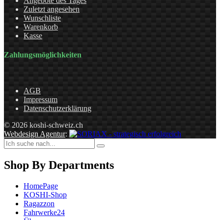
Angebote des Tages
Zuletzt angesehen
Wunschliste
Warenkorb
Kasse
Zahlungsmöglichkeiten
AGB
Impressum
Datenschutzerklärung
© 2026 koshi-schweiz.ch
Webdesign Agentur
:
Shop By Departments
HomePage
KOSHI-Shop
Ragazzon
Fahrwerke24