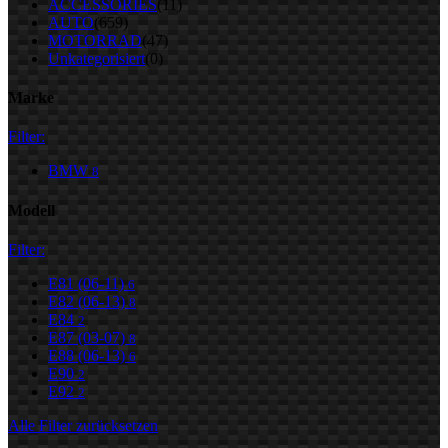
ACCESSORIES
(11)
AUTO
(659)
MOTORRAD
(47)
Unkategorisiert
(0)
Marke
Filter:
BMW
8
Modell
Filter:
E81 (06-11)
6
E82 (06-13)
8
E84
2
E87 (03-07)
8
E88 (06-13)
6
E90
2
E92
2
Alle Filter zurücksetzen