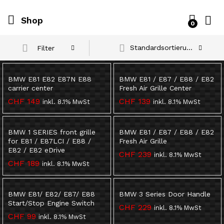
Shop
0
Standardsortierung
Filter
BMW E81 E82 E87N E88
BMW E81 / E87 / E88 / E82
carrier center
Fresh Air Grille Center
CHF
149
CHF
139
inkl. 8.1% MwSt
inkl. 8.1% MwSt
BMW 1 SERIES front grille
BMW E81 / E87 / E88 / E82
for E81 / E87LCI / E88 /
Fresh Air Grille
E82 / E82 eDrive
CHF
239
inkl. 8.1% MwSt
CHF
189
inkl. 8.1% MwSt
BMW E81/ E82/ E87/ E88
BMW 3 Series Door Handle
Start/Stop Engine Switch
CHF
229
inkl. 8.1% MwSt
CHF
99
inkl. 8.1% MwSt