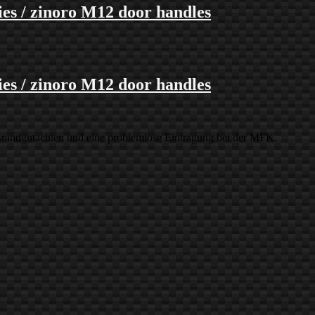
ries / zinoro M12 door handles
ries / zinoro M12 door handles
 Brandgutachten und eine problemlose Eintragung bei der MFK.