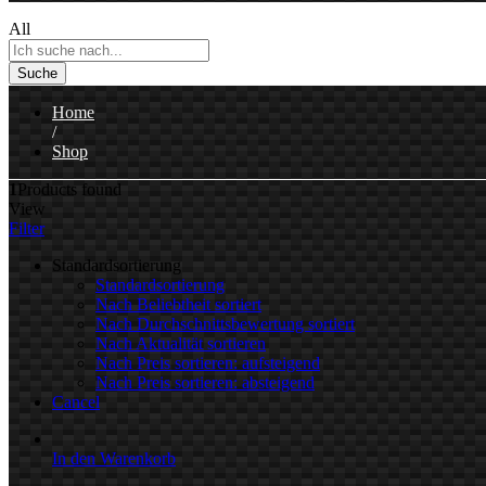
All
Suche
Home
/
Shop
1
Products found
View
Filter
Standardsortierung
Standardsortierung
Nach Beliebtheit sortiert
Nach Durchschnittsbewertung sortiert
Nach Aktualität sortieren
Nach Preis sortieren: aufsteigend
Nach Preis sortieren: absteigend
Cancel
In den Warenkorb