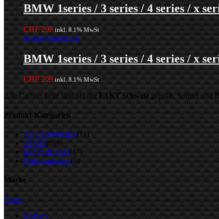
BMW 1series / 3 series / 4 series / x se
CHF
209
inkl. 8.1% MwSt
In den Warenkorb
BMW 1series / 3 series / 4 series / x se
CHF
209
inkl. 8.1% MwSt
Alle Carbon Teile sind bei der
FAKT Schweiz
geprüft, Splitter und
Produkt-Kategorien
ACCESSORIES
(11)
AUTO
(659)
MOTORRAD
(47)
Unkategorisiert
(0)
Marke
Filter:
BMW
1