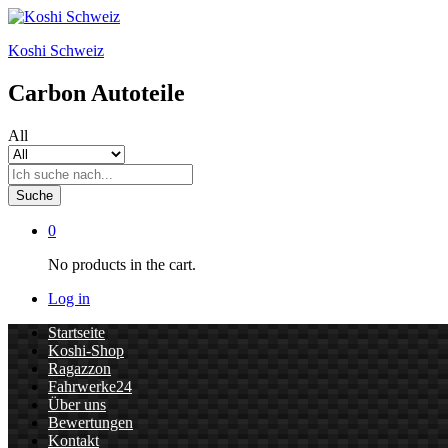
Koshi Schweiz
Carbon Autoteile
All
Suche
0
No products in the cart.
Log in
Startseite
Koshi-Shop
Ragazzon
Fahrwerke24
Über uns
Bewertungen
Kontakt