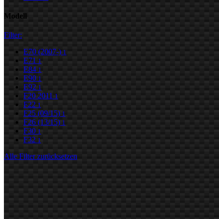
Modell
Filter:
E70 (2007-)
1
E71
1
E84
1
E90
1
E92
1
F20 2011
1
F22
1
F25 (09/15)
1
F26 (13/15)
1
F30
1
F32
1
Alle Filter zurücksetzen