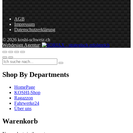
AGB
Impressum
Datenschutzerklärung
© 2026 koshi-schweiz.ch
Webdesign Agentur
:
Shop By Departments
HomePage
KOSHI-Shop
Ragazzon
Fahrwerke24
Über uns
Warenkorb