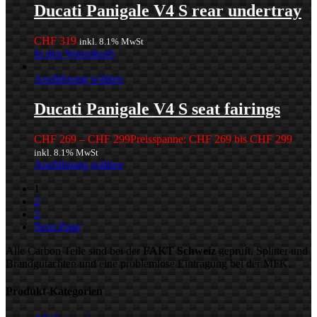
Ducati Panigale V4 S rear undertray
CHF
319
inkl. 8.1% MwSt
In den Warenkorb
Ausführung wählen
Ducati Panigale V4 S seat fairings
CHF
269
–
CHF
299
Preisspanne: CHF 269 bis CHF 299
inkl. 8.1% MwSt
Ausführung wählen
1
2
3
Next Page
Alle Carbon Teile sind bei der
FAKT Schweiz
geprüft, Splitter und
Brandgutachten und eine problemlose Eintragung bei der MFK.
Produkt-Kategorien