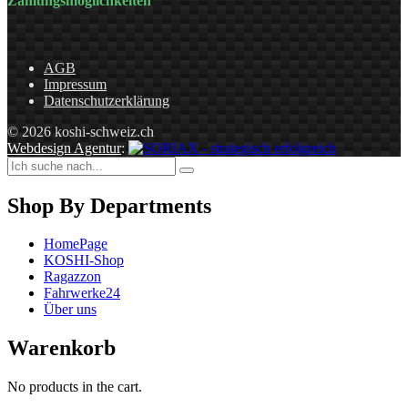
Zahlungsmöglichkeiten
AGB
Impressum
Datenschutzerklärung
© 2026 koshi-schweiz.ch
Webdesign Agentur
:
Shop By Departments
HomePage
KOSHI-Shop
Ragazzon
Fahrwerke24
Über uns
Warenkorb
No products in the cart.