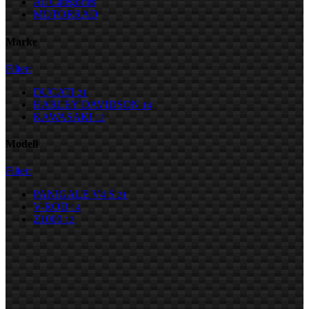
All Categories
MOTORRAD
Marke
Filter:
DUCATI
21
HARLEY DAVIDSON
14
KAWASAKI
12
Modell
Filter:
PANIGALE V4 S
21
V-ROD
14
Z1000
12