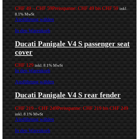
CHF
49
–
CHF
59
Preisspanne: CHF 49 bis CHF 59
inkl.
8.1% MwSt
Ausführung wählen
In den Warenkorb
Ducati Panigale V4 S passenger seat
cover
CHF
129
inkl. 8.1% MwSt
In den Warenkorb
Ausführung wählen
Ducati Panigale V4 S rear fender
CHF
219
–
CHF
249
Preisspanne: CHF 219 bis CHF 249
inkl. 8.1% MwSt
Ausführung wählen
In den Warenkorb