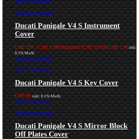
In den Warenkorb
Ausführung wählen
Ducati Panigale V4 S Instrument
Cover
CHF
119
–
CHF
139
Preisspanne: CHF 119 bis CHF 139
inkl.
8.1% MwSt
Ausführung wählen
In den Warenkorb
Ducati Panigale V4 S Key Cover
CHF
89
inkl. 8.1% MwSt
In den Warenkorb
Ausführung wählen
Ducati Panigale V4 S Mirror Block
Off Plates Cover