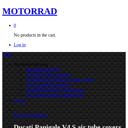
MOTORRAD
0
No products in the cart.
Log in
Filter
Standardsortierung
Standardsortierung
Nach Beliebtheit sortiert
Nach Durchschnittsbewertung sortiert
Nach Aktualität sortieren
Nach Preis sortieren: aufsteigend
Nach Preis sortieren: absteigend
Cancel
In den Warenkorb
Ducati Panigale V4 S air tube covers