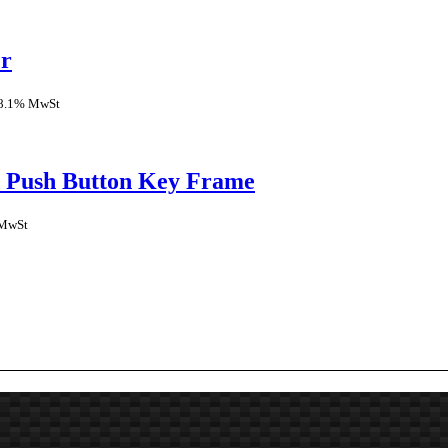
er
 8.1% MwSt
 Push Button Key Frame
 MwSt