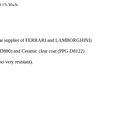
 8.1% MwSt
ct same supplier of FERRARI and LAMBORGHINI)
PPG-D880) and Ceramic clear coat (PPG-D8122)
o very resistant).