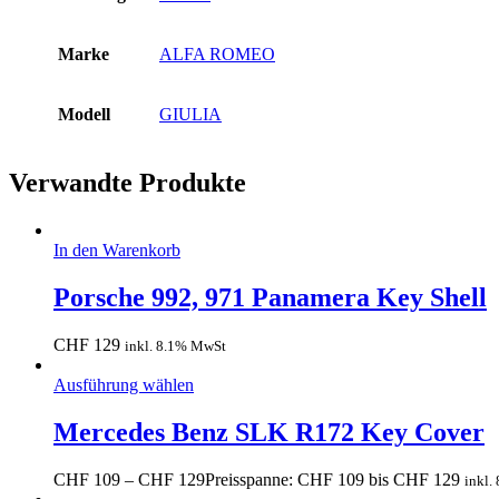
Marke
ALFA ROMEO
Modell
GIULIA
Verwandte Produkte
In den Warenkorb
Porsche 992, 971 Panamera Key Shell
CHF
129
inkl. 8.1% MwSt
Ausführung wählen
Mercedes Benz SLK R172 Key Cover
CHF
109
–
CHF
129
Preisspanne: CHF 109 bis CHF 129
inkl.