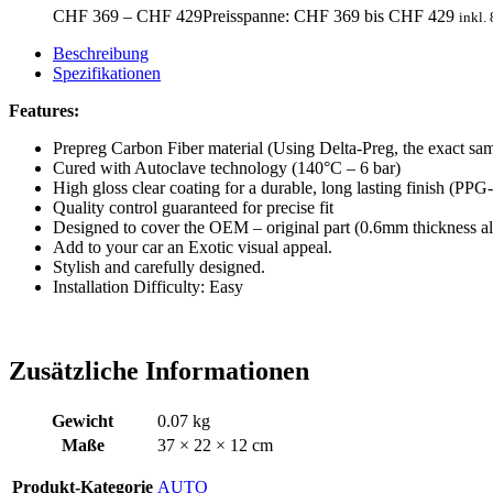
CHF
369
–
CHF
429
Preisspanne: CHF 369 bis CHF 429
inkl.
Beschreibung
Spezifikationen
Features:
Prepreg Carbon Fiber material (Using Delta-Preg, the exa
Cured with Autoclave technology (140°C – 6 bar)
High gloss clear coating for a durable, long lasting finish (
Quality control guaranteed for precise fit
Designed to cover the OEM – original part (0.6mm thickness als
Add to your car an Exotic visual appeal.
Stylish and carefully designed.
Installation Difficulty: Easy
Zusätzliche Informationen
Gewicht
0.07 kg
Maße
37 × 22 × 12 cm
Produkt-Kategorie
AUTO