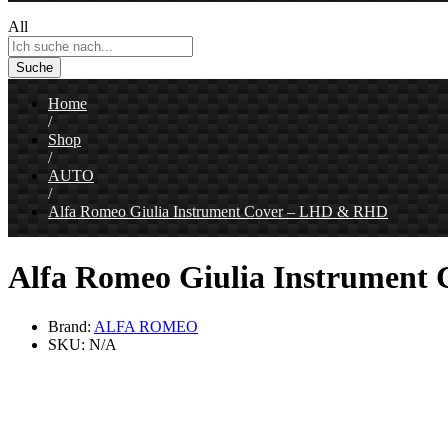
All
Suche
Home
/
Shop
/
AUTO
/
Alfa Romeo Giulia Instrument Cover – LHD & RHD
Alfa Romeo Giulia Instrumen
Brand:
ALFA ROMEO
SKU:
N/A