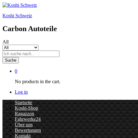
Koshi Schweiz
Carbon Autoteile
All
Suche
0
No products in the cart.
Log in
Startseite
Koshi-Shop
Ragazzon
Fahrwerke24
Über uns
Bewertungen
Kontakt