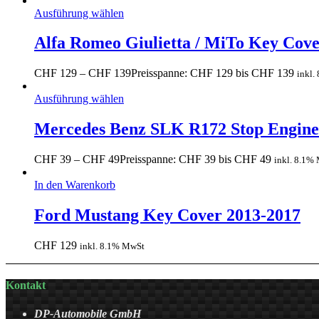
Ausführung wählen
Alfa Romeo Giulietta / MiTo Key Cov
CHF
129
–
CHF
139
Preisspanne: CHF 129 bis CHF 139
inkl.
Ausführung wählen
Mercedes Benz SLK R172 Stop Engine
CHF
39
–
CHF
49
Preisspanne: CHF 39 bis CHF 49
inkl. 8.1%
In den Warenkorb
Ford Mustang Key Cover 2013-2017
CHF
129
inkl. 8.1% MwSt
Kontakt
DP-Automobile GmbH