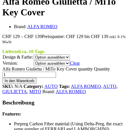
Alfa Romeo Giulietta / MiTo
Key Cover
Brand:
ALFA ROMEO
CHF
129
–
CHF
139
Preisspanne: CHF 129 bis CHF 139
inkl. 8.1%
MwSt
Lieferzeit ca. 10 Tage.
Design & Farbe:
Version:
Clear
Alfa Romeo Giulietta / MiTo Key Cover quantity
Quantity
In den Warenkorb
SKU:
N/A
Category:
AUTO
Tags:
ALFA ROMEO
,
AUTO
,
GIULIETTA
,
MITO
Brand:
ALFA ROMEO
Beschreibung
Features:
Prepreg Carbon Fiber material (Using Delta-Preg, the exact
same supplier of FERRARI and LAMBORGHINI)