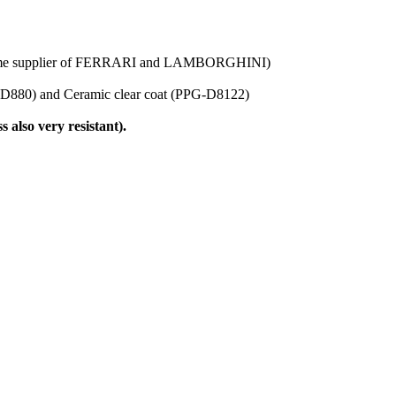
ct same supplier of FERRARI and LAMBORGHINI)
PPG-D880) and Ceramic clear coat (PPG-D8122)
 also very resistant).