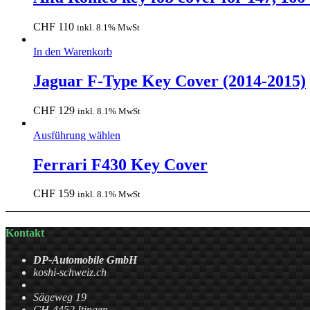
CHF
110
inkl. 8.1% MwSt
In den Warenkorb
Jaguar F-Type Key Cover (2014-2015)
CHF
129
inkl. 8.1% MwSt
Ausführung wählen
Ferrari F430 Key Cover
CHF
159
inkl. 8.1% MwSt
Kontakt
DP-Automobile GmbH
koshi-schweiz.ch
Sägeweg 19
CH-4452 Itingen