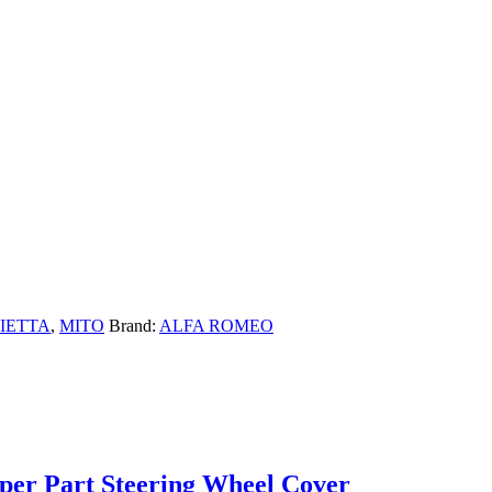
IETTA
,
MITO
Brand:
ALFA ROMEO
pper Part Steering Wheel Cover