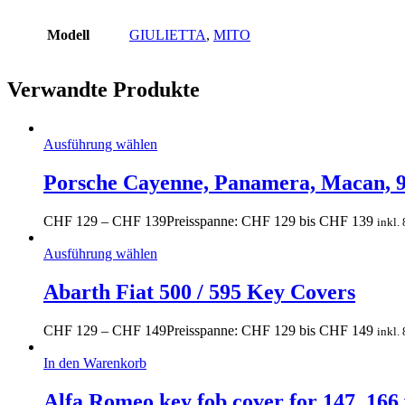
Modell
GIULIETTA
,
MITO
Verwandte Produkte
Ausführung wählen
Porsche Cayenne, Panamera, Macan, 9
CHF
129
–
CHF
139
Preisspanne: CHF 129 bis CHF 139
inkl.
Ausführung wählen
Abarth Fiat 500 / 595 Key Covers
CHF
129
–
CHF
149
Preisspanne: CHF 129 bis CHF 149
inkl.
In den Warenkorb
Alfa Romeo key fob cover for 147, 166 