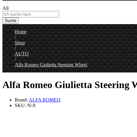
All
Suche
Home
/
Shop
/
AUTO
/
Alfa Romeo Giulietta Steering Wheel
Alfa Romeo Giulietta Steering 
Brand:
ALFA ROMEO
SKU:
N/A