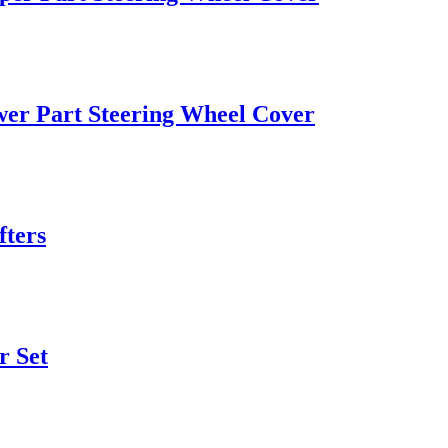
wer Part Steering Wheel Cover
fters
r Set