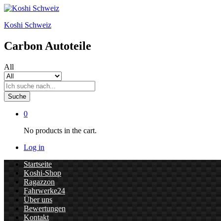
Koshi Schweiz
Carbon Autoteile
All
Suche
0
No products in the cart.
Log in
Startseite
Koshi-Shop
Ragazzon
Fahrwerke24
Über uns
Bewertungen
Kontakt