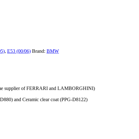
05)
,
E53 (00/06)
Brand:
BMW
ct same supplier of FERRARI and LAMBORGHINI)
PPG-D880) and Ceramic clear coat (PPG-D8122)