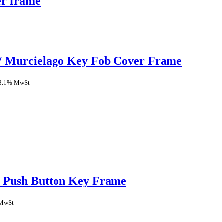
er frame
 / Murcielago Key Fob Cover Frame
 8.1% MwSt
 Push Button Key Frame
 MwSt