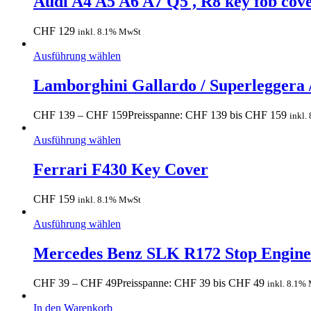
Audi A4 A5 A6 A7 Q5 , R8 key fob cov
CHF
129
inkl. 8.1% MwSt
Ausführung wählen
Lamborghini Gallardo / Superleggera
CHF
139
–
CHF
159
Preisspanne: CHF 139 bis CHF 159
inkl.
Ausführung wählen
Ferrari F430 Key Cover
CHF
159
inkl. 8.1% MwSt
Ausführung wählen
Mercedes Benz SLK R172 Stop Engine
CHF
39
–
CHF
49
Preisspanne: CHF 39 bis CHF 49
inkl. 8.1%
In den Warenkorb