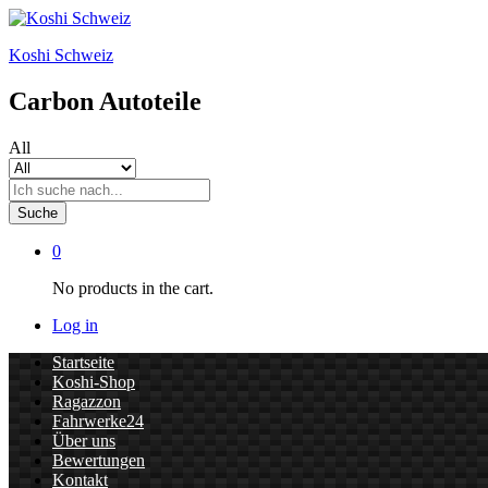
Koshi Schweiz
Carbon Autoteile
All
Suche
0
No products in the cart.
Log in
Startseite
Koshi-Shop
Ragazzon
Fahrwerke24
Über uns
Bewertungen
Kontakt