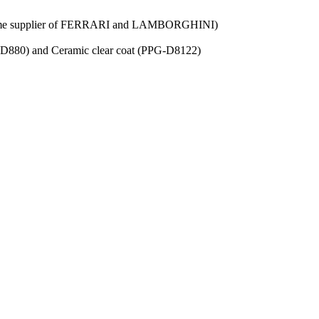
ct same supplier of FERRARI and LAMBORGHINI)
PPG-D880) and Ceramic clear coat (PPG-D8122)