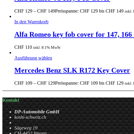
CHF
129
–
CHF
149
Preisspanne: CHF 129 bis CHF 149
inkl.
In den Warenkorb
Alfa Romeo key fob cover for 147, 166 
CHF
110
inkl. 8.1% MwSt
Ausführung wählen
Mercedes Benz SLK R172 Key Cover
CHF
109
–
CHF
129
Preisspanne: CHF 109 bis CHF 129
inkl.
Kontakt
DP-Automobile GmbH
koshi-schweiz.ch
Sägeweg 19
CH-4452 Itingen