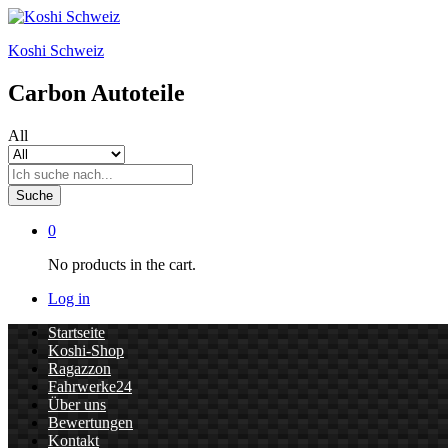
Koshi Schweiz
Carbon Autoteile
All
Suche
0
No products in the cart.
Log in
Startseite
Koshi-Shop
Ragazzon
Fahrwerke24
Über uns
Bewertungen
Kontakt