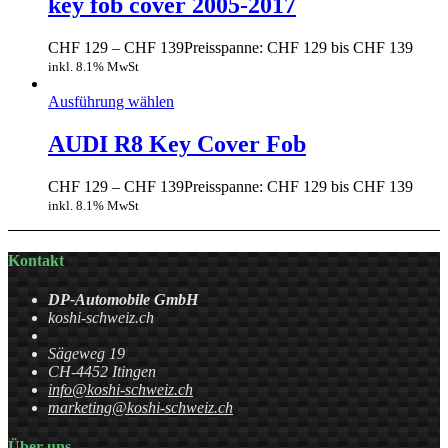
key fob cover 2005-2017
CHF
129
–
CHF
139
Preisspanne: CHF 129 bis CHF 139
inkl. 8.1% MwSt
Ausführung wählen
AUDI R8 Key Cover Fob
CHF
129
–
CHF
139
Preisspanne: CHF 129 bis CHF 139
inkl. 8.1% MwSt
Kontakt
DP-Automobile GmbH
koshi-schweiz.ch
Sägeweg 19
CH-4452 Itingen
info@koshi-schweiz.ch
marketing@koshi-schweiz.ch
Über uns