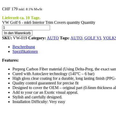
CHF
179
inkl. 8.1% MwSt
Lieferzeit ca. 10 Tage.
VW Golf 6 - mk6 Interior Trim Covers quantity
Quantity
In den Warenkorb
SKU:
VW-019
Category:
AUTO
Tags:
AUTO
,
GOLF VI
,
VOLK
Beschreibung
Spezifikationen
Features:
Prepreg Carbon Fiber material (Using Delta-Preg, the exa
Cured with Autoclave technology (140°C – 6 bar)
High gloss clear coating for a durable, long lasting finish (
Quality control guaranteed for precise fit
Designed to cover the OEM – original part (0.6mm thickness als
Add to your car an Exotic visual appeal.
Stylish and carefully designed.
Installation Difficulty: Very easy