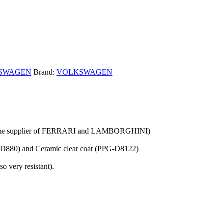
SWAGEN
Brand:
VOLKSWAGEN
ct same supplier of FERRARI and LAMBORGHINI)
PPG-D880) and Ceramic clear coat (PPG-D8122)
o very resistant).