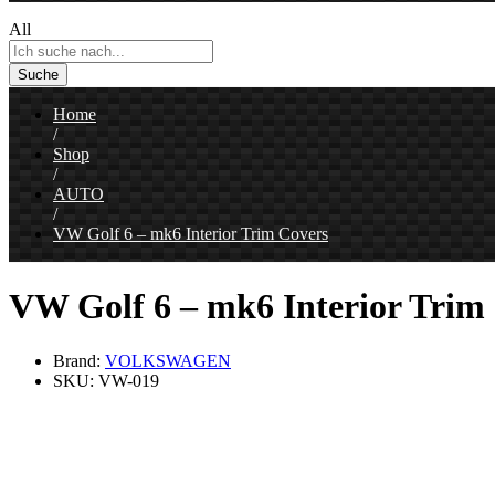
All
Suche
Home
/
Shop
/
AUTO
/
VW Golf 6 – mk6 Interior Trim Covers
VW Golf 6 – mk6 Interior Trim
Brand:
VOLKSWAGEN
SKU:
VW-019