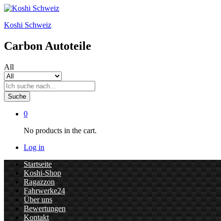
Koshi Schweiz
Carbon Autoteile
All
Suche
0
No products in the cart.
Log in
Startseite
Koshi-Shop
Ragazzon
Fahrwerke24
Über uns
Bewertungen
Kontakt