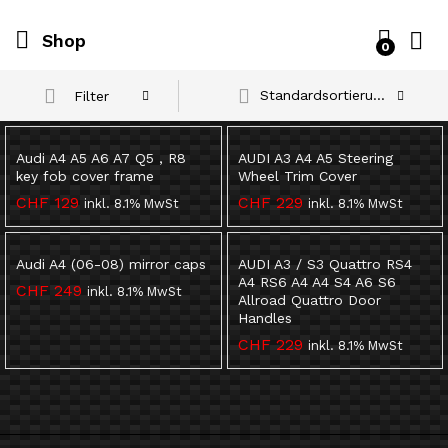
Shop
0
Standardsortierung
Filter
Audi A4 A5 A6 A7 Q5 , R8
AUDI A3 A4 A5 Steering
key fob cover frame
Wheel Trim Cover
CHF
129
CHF
229
inkl. 8.1% MwSt
inkl. 8.1% MwSt
Audi A4 (06-08) mirror caps
AUDI A3 / S3 Quattro RS4
A4 RS6 A4 A4 S4 A6 S6
CHF
249
inkl. 8.1% MwSt
Allroad Quattro Door
Handles
CHF
229
inkl. 8.1% MwSt