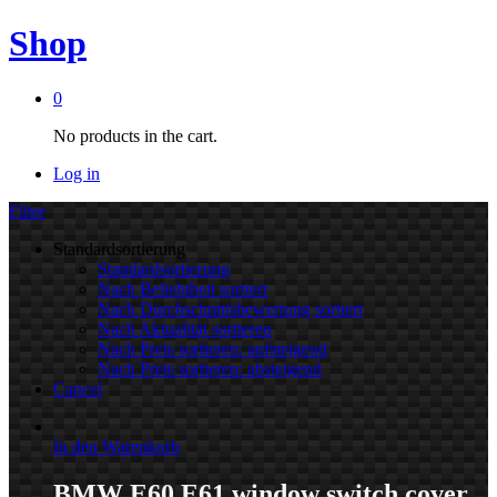
Shop
0
No products in the cart.
Log in
Filter
Standardsortierung
Standardsortierung
Nach Beliebtheit sortiert
Nach Durchschnittsbewertung sortiert
Nach Aktualität sortieren
Nach Preis sortieren: aufsteigend
Nach Preis sortieren: absteigend
Cancel
In den Warenkorb
BMW E60 E61 window switch cover