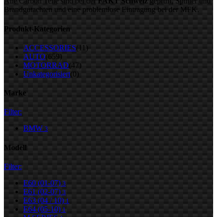
Alle Carbon Teile sind bei der
FAKT Schweiz
geprüft, Splitter und
Brandgutachten und eine problemlose Eintragung bei der MFK.
Produkt-Kategorien
ACCESSORIES
(11)
AUTO
(659)
MOTORRAD
(47)
Unkategorisiert
(0)
Marke
Filter:
BMW
3
Modell
Filter:
E60 (01-07)
3
E61 (02-07)
3
E63 (04 / 10)
1
E64 (05-10)
1