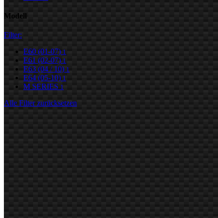
Modell
Filter:
E60 (01-07)
1
E61 (02-07)
1
E63 (04 / 10)
1
E64 (05-10)
1
M SERIES
1
Alle Filter zurücksetzen