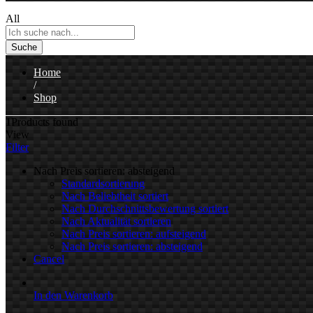
All
Suche
Home
/
Shop
1
Products found
View
Filter
Nach Preis sortieren: absteigend
Standardsortierung
Nach Beliebtheit sortiert
Nach Durchschnittsbewertung sortiert
Nach Aktualität sortieren
Nach Preis sortieren: aufsteigend
Nach Preis sortieren: absteigend
Cancel
In den Warenkorb