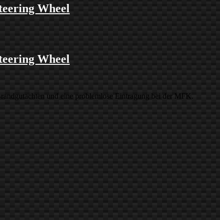
teering Wheel
teering Wheel
 Brandgutachten und eine problemlose Eintragung bei der MFK.