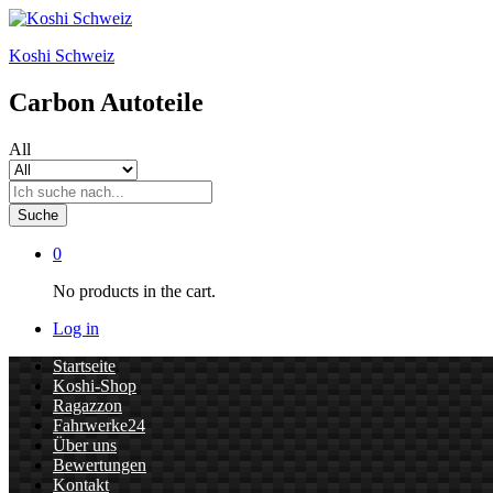
Koshi Schweiz
Carbon Autoteile
All
Suche
0
No products in the cart.
Log in
Startseite
Koshi-Shop
Ragazzon
Fahrwerke24
Über uns
Bewertungen
Kontakt