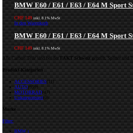
BMW E60 / E61 / E63 / E64 M Sport S
CHF
149
inkl. 8.1% MwSt
In den Warenkorb
BMW E60 / E61 / E63 / E64 M Sport S
CHF
149
inkl. 8.1% MwSt
Alle Carbon Teile sind bei der
FAKT Schweiz
geprüft, Splitter und
Produkt-Kategorien
ACCESSORIES
(11)
AUTO
(659)
MOTORRAD
(47)
Unkategorisiert
(0)
Marke
Filter:
BMW
1