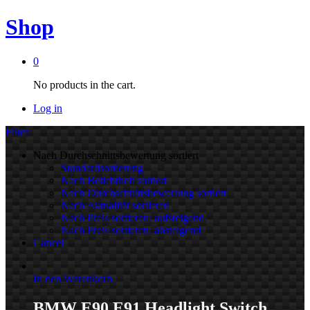
Shop
0
No products in the cart.
Log in
Filter
Nach Durchschnittsbewertung sortiert
Standardsortierung
Nach Beliebtheit sortiert
Nach Durchschnittsbewertung sortiert
Nach Aktualität sortieren
Nach Preis sortieren: aufsteigend
Nach Preis sortieren: absteigend
Cancel
In den Warenkorb
BMW E90 E91 Headlight Switch