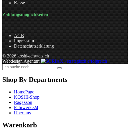
Kasse
Zahlungsmöglichkeiten
AGB
Impressum
Datenschutzerklärung
© 2026 koshi-schweiz.ch
Webdesign Agentur
:
Shop By Departments
HomePage
KOSHI-Shop
Ragazzon
Fahrwerke24
Über uns
Warenkorb