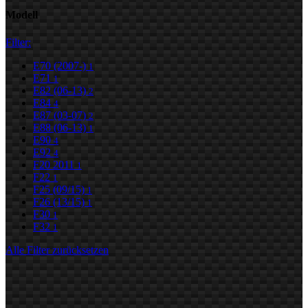
Modell
Filter:
E70 (2007-)
1
E71
1
E82 (06-13)
2
E84
4
E87 (03-07)
2
E88 (06-13)
1
E90
4
E92
4
F20 2011
1
F22
1
F25 (09/15)
1
F26 (13/15)
1
F30
1
F32
1
Alle Filter zurücksetzen