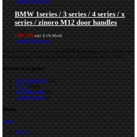
In den Warenkorb
BMW 1series / 3 series / 4 series / x
series / zinoro M12 door handles
CHF
209
inkl. 8.1% MwSt
In den Warenkorb
Alle Carbon Teile sind bei der
FAKT Schweiz
geprüft, Splitter und
Brandgutachten und eine problemlose Eintragung bei der MFK.
Produkt-Kategorien
ACCESSORIES
(11)
AUTO
(659)
MOTORRAD
(47)
Unkategorisiert
(0)
Marke
Filter:
BMW
4