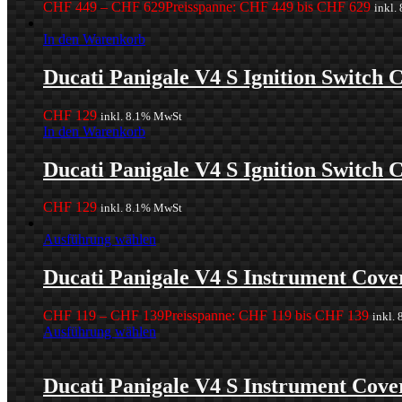
CHF
449
–
CHF
629
Preisspanne: CHF 449 bis CHF 629
inkl.
In den Warenkorb
Ducati Panigale V4 S Ignition Switch 
CHF
129
inkl. 8.1% MwSt
In den Warenkorb
Ducati Panigale V4 S Ignition Switch 
CHF
129
inkl. 8.1% MwSt
Ausführung wählen
Ducati Panigale V4 S Instrument Cove
CHF
119
–
CHF
139
Preisspanne: CHF 119 bis CHF 139
inkl.
Ausführung wählen
Ducati Panigale V4 S Instrument Cove