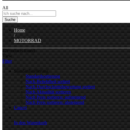
All
Suche
Home
/
MOTORRAD
47
Products found
View
Filter
Standardsortierung
Standardsortierung
Nach Beliebtheit sortiert
Nach Durchschnittsbewertung sortiert
Nach Aktualität sortieren
Nach Preis sortieren: aufsteigend
Nach Preis sortieren: absteigend
Cancel
In den Warenkorb