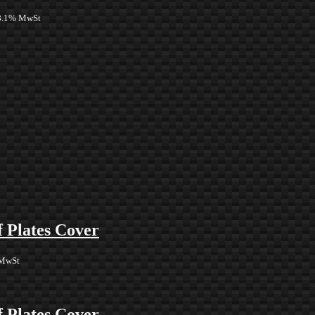
 8.1% MwSt
f Plates Cover
 MwSt
f Plates Cover