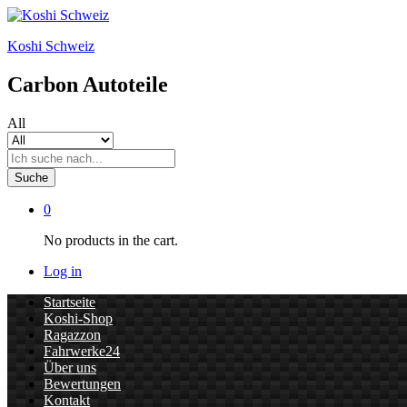
Koshi Schweiz
Carbon Autoteile
All
Suche
0
No products in the cart.
Log in
Startseite
Koshi-Shop
Ragazzon
Fahrwerke24
Über uns
Bewertungen
Kontakt