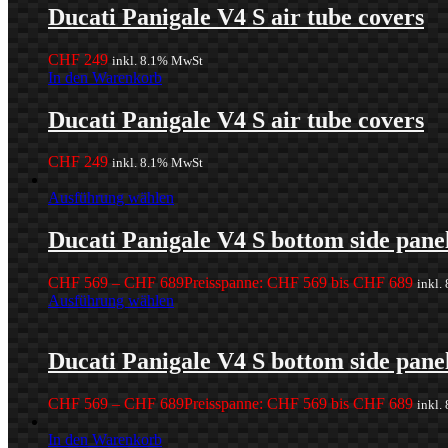
Ducati Panigale V4 S air tube covers
CHF
249
inkl. 8.1% MwSt
In den Warenkorb
Ducati Panigale V4 S air tube covers
CHF
249
inkl. 8.1% MwSt
Ausführung wählen
Ducati Panigale V4 S bottom side pane
CHF
569
–
CHF
689
Preisspanne: CHF 569 bis CHF 689
inkl.
Ausführung wählen
Ducati Panigale V4 S bottom side pane
CHF
569
–
CHF
689
Preisspanne: CHF 569 bis CHF 689
inkl.
In den Warenkorb