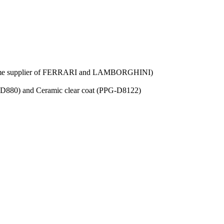
ct same supplier of FERRARI and LAMBORGHINI)
PPG-D880) and Ceramic clear coat (PPG-D8122)