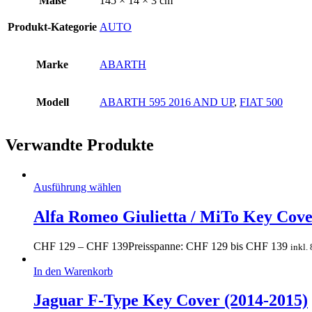
Maße
145 × 14 × 3 cm
Produkt-Kategorie
AUTO
Marke
ABARTH
Modell
ABARTH 595 2016 AND UP
,
FIAT 500
Verwandte Produkte
Ausführung wählen
Alfa Romeo Giulietta / MiTo Key Cov
CHF
129
–
CHF
139
Preisspanne: CHF 129 bis CHF 139
inkl.
In den Warenkorb
Jaguar F-Type Key Cover (2014-2015)