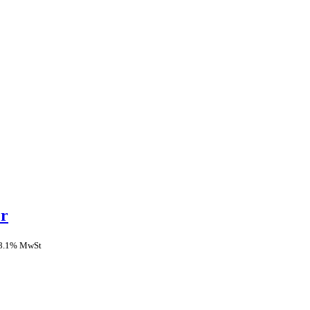
er
 8.1% MwSt