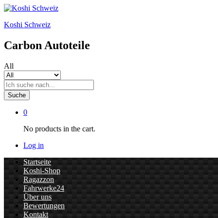
Koshi Schweiz
Carbon Autoteile
All
Suche
0
No products in the cart.
Log in
Startseite
Koshi-Shop
Ragazzon
Fahrwerke24
Über uns
Bewertungen
Kontakt