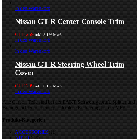
In den Warenkorb
Nissan GT-R Center Console Trim
CHF
259
inkl. 8.1% MwSt
In den Warenkorb
In den Warenkorb
Nissan GT-R Steering Wheel Trim
Cover
CHF
209
inkl. 8.1% MwSt
In den Warenkorb
Alle Carbon Teile sind bei der
FAKT Schweiz
geprüft, Splitter und
Brandgutachten und eine problemlose Eintragung bei der MFK.
Produkt-Kategorien
ACCESSORIES
(11)
AUTO
(659)