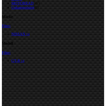
MOTORRAD
(47)
Unkategorisiert
(0)
Marke
Filter:
NISSAN
14
Modell
Filter:
GT-R
14