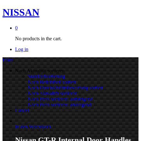
NISSAN
0
No products in the cart.
Log in
Filter
Nach Aktualität sortieren
Standardsortierung
Nach Beliebtheit sortiert
Nach Durchschnittsbewertung sortiert
Nach Aktualität sortieren
Nach Preis sortieren: aufsteigend
Nach Preis sortieren: absteigend
Cancel
In den Warenkorb
Nissan GT-R Internal Door Handles