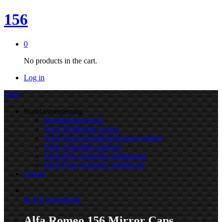
156
0
No products in the cart.
Log in
Filter
Standardsortierung
Standardsortierung
Nach Beliebtheit sortiert
Nach Durchschnittsbewertung sortiert
Nach Aktualität sortieren
Nach Preis sortieren: aufsteigend
Nach Preis sortieren: absteigend
Cancel
In den Warenkorb
Alfa Romeo 156 Mirror Caps