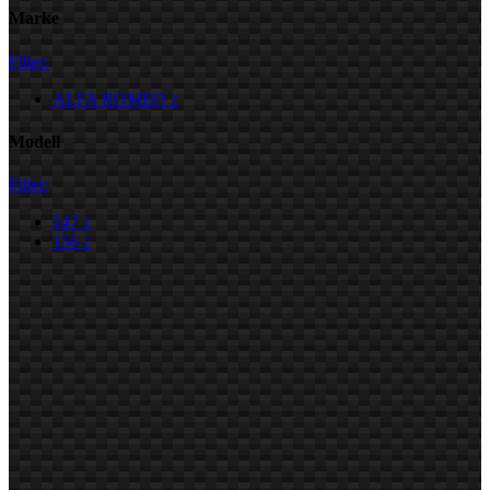
Marke
Filter:
ALFA ROMEO
2
Modell
Filter:
147
1
156
2