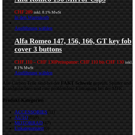
CHF
289
inkl. 8.1% MwSt
In den Warenkorb
Ausführung wählen
Alfa Romeo 147, 156, 166, GT key fob
cover 3 buttons
CHF
110
–
CHF
130
Preisspanne: CHF 110 bis CHF 130
inkl.
8.1% MwSt
Ausführung wählen
Alle Carbon Teile sind bei der
FAKT Schweiz
geprüft, Splitter und
Brandgutachten und eine problemlose Eintragung bei der MFK.
Produkt-Kategorien
ACCESSORIES
(11)
AUTO
(659)
MOTORRAD
(47)
Unkategorisiert
(0)