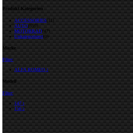
Produkt-Kategorien
ACCESSORIES
(11)
AUTO
(659)
MOTORRAD
(47)
Unkategorisiert
(0)
Marke
Filter:
ALFA ROMEO
2
Modell
Filter:
147
1
156
2