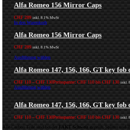
Alfa Romeo 156 Mirror Caps
CHF
289
inkl. 8.1% MwSt
In den Warenkorb
Alfa Romeo 156 Mirror Caps
CHF
289
inkl. 8.1% MwSt
Ausführung wählen
Alfa Romeo 147, 156, 166, GT key fob 
CHF
110
–
CHF
130
Preisspanne: CHF 110 bis CHF 130
inkl.
Ausführung wählen
Alfa Romeo 147, 156, 166, GT key fob 
CHF
110
–
CHF
130
Preisspanne: CHF 110 bis CHF 130
inkl.
Alle Carbon Teile sind bei der
FAKT Schweiz
geprüft, Splitter und