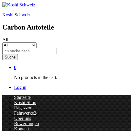
Koshi Schweiz
Carbon Autoteile
All
Suche
0
No products in the cart.
Log in
Startseite
Koshi-Shop
Ragazzon
Fahrwerke24
Über uns
Bewertungen
Kontakt