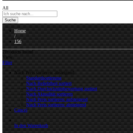
All
Suche
Home
/
156
2
Products found
View
Filter
Nach Preis sortieren: absteigend
Standardsortierung
Nach Beliebtheit sortiert
Nach Durchschnittsbewertung sortiert
Nach Aktualität sortieren
Nach Preis sortieren: aufsteigend
Nach Preis sortieren: absteigend
Cancel
In den Warenkorb