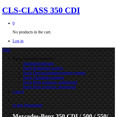
CLS-CLASS 350 CDI
0
No products in the cart.
Log in
Filter
Nach Aktualität sortieren
Standardsortierung
Nach Beliebtheit sortiert
Nach Durchschnittsbewertung sortiert
Nach Aktualität sortieren
Nach Preis sortieren: aufsteigend
Nach Preis sortieren: absteigend
Cancel
In den Warenkorb
Mercedes-Benz 350 CDI / 500 / 550/