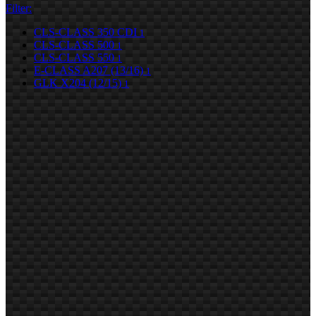
Filter:
CLS-CLASS 350 CDI
1
CLS-CLASS 500
1
CLS-CLASS 550
1
E-CLASS A207 (13/16)
1
GLK X204 (12/15)
1