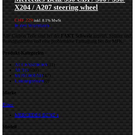
X204 / A207 steering wheel
CHF
229
inkl. 8.1% MwSt
In den Warenkorb
Alle Carbon Teile sind bei der
FAKT Schweiz
geprüft, Splitter und
Brandgutachten und eine problemlose Eintragung bei der MFK.
Produkt-Kategorien
ACCESSORIES
(11)
AUTO
(659)
MOTORRAD
(47)
Unkategorisiert
(0)
Marke
Filter:
MERCEDES-BENZ
1
Modell