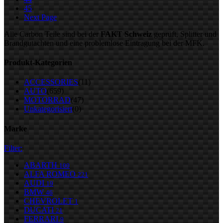
45
Next Page
Alle Carbon Teile sind bei der
FAKT Schweiz
geprüft, Splitter und
Brandgutachten und eine problemlose Eintragung bei der MFK.
Produkt-Kategorien
ACCESSORIES
(11)
AUTO
(659)
MOTORRAD
(47)
Unkategorisiert
(0)
Marke
Filter:
ABARTH
100
ALFA ROMEO
221
AUDI
19
BMW
46
CHEVROLET
1
DUCATI
21
FERRARI
9