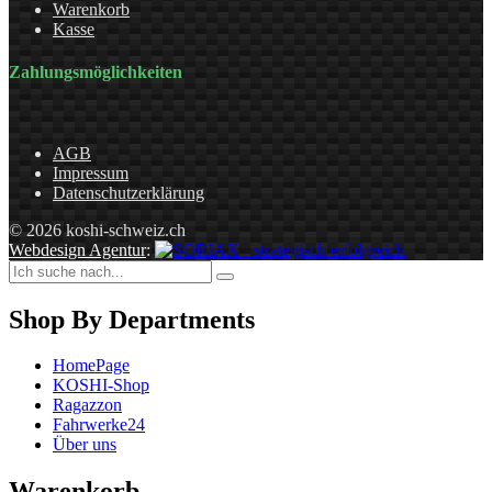
Warenkorb
Kasse
Zahlungsmöglichkeiten
AGB
Impressum
Datenschutzerklärung
© 2026 koshi-schweiz.ch
Webdesign Agentur
:
Shop By Departments
HomePage
KOSHI-Shop
Ragazzon
Fahrwerke24
Über uns
Warenkorb