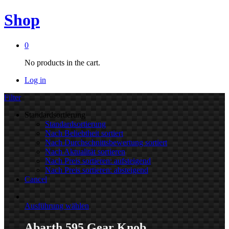
Shop
0
No products in the cart.
Log in
Filter
Standardsortierung
Standardsortierung
Nach Beliebtheit sortiert
Nach Durchschnittsbewertung sortiert
Nach Aktualität sortieren
Nach Preis sortieren: aufsteigend
Nach Preis sortieren: absteigend
Cancel
Ausführung wählen
Abarth 595 Gear Knob