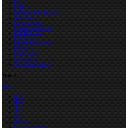
FIAT
2
FORD
3
HARLEY DAVIDSON
14
JAGUAR
27
KAWASAKI
12
LAMBORGHINI
45
MASERATI
24
MCLAREN
2
MERCEDES-BENZ
58
NISSAN
14
PORSCHE
31
TOYOTA
28
VOLKSWAGEN
29
Modell
Filter:
4C
71
147
3
156
2
159
5
458
8
500X
2
911 GT3 2014
13