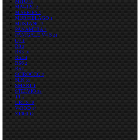
MITO
16
MP4-12C
2
M SERIES
2
MURCIELAGO
1
MUSTANG
3
PANAMERA
7
PANIGALE V4 S
21
Q7
1
R8
2
RS3
10
RS4
4
RS6
2
RS7
1
SCIROCCO
2
SLK
55
SMART
1
STELVIO
38
TT
2
URUS
18
V-ROD
14
Z1000
12