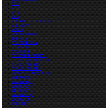
992
7
A3
2
A4
4
A6
4
ABARTH 595 2016 AND UP
72
ALLROAD
2
AMG
1
AVENTADOR
2
BRERA
11
CALIFORNIA
8
CAMARO
1
CAYENNE
1
CAYENNE 955/957
6
CLS-CLASS 350 CDI
1
CLS-CLASS 500
1
CLS-CLASS 550
1
E-CLASS A207 (13/16)
1
E46 (99-05)
2
E53 (00/06)
3
E60 (01-07)
4
E61 (02-07)
3
E63 (04 / 10)
1
E64 (05-10)
1
E70 (2007-)
11
E71