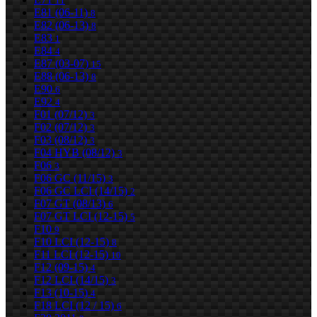
11
E81 (06-11)
8
E82 (06-13)
8
E83
1
E84
4
E87 (03-07)
15
E88 (06-13)
8
E90
6
E92
4
F01 (07/12)
3
F02 (07/12)
3
F03 (08/12)
3
F04 HYB (08/12)
3
F06
3
F06 GC (11/15)
3
F06 GC LCI (14/15)
2
F07 GT (08/13)
6
F07 GT LCI (12-15)
5
F10
9
F10 LCI (12-15)
8
F11 LCI (12-15)
10
F12 (09-15)
4
F12 LCI (14/15)
3
F13 (10-15)
4
F18 LCI (12 / 15)
6